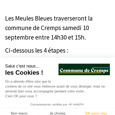
Les Meules Bleues traverseront la
commune de Cremps samedi 10
septembre entre 14h30 et 15h.
Ci-dessous les 4 étapes :
=> Cremps est concernée par l’étape 3,
Salut c'est nous...
les Cookies !
les meules arriveront d’Esclauzels,
direction la Route du Peuplier, puis
On a attendu d'être sûrs que le
contenu de ce site vous intéresse avant de vous déranger, mais on
Route du Mas de Ballard, Route du
aimerait bien vous accompagner pendant votre visite...
C'est OK pour vous ?
Centre Bourg et direction la Route du
Consentements certifiés par
Moulin pour rejoindre Aujols
Non merci
Je choisis
OK pour moi