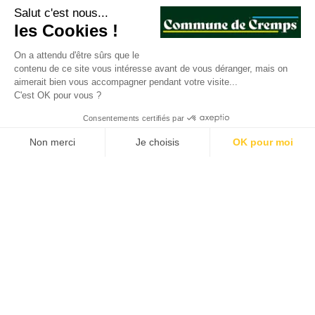
Salut c'est nous...
les Cookies !
Le secrétariat de la mairie de Cremps
On a attendu d'être sûrs que le
contenu de ce site vous intéresse avant de vous déranger, mais on
sera exceptionnellement fermé
aimerait bien vous accompagner pendant votre visite...
C'est OK pour vous ?
les lundis 24 et 31 octobre et le
Consentements certifiés par
vendredi 4 novembre 2022.
Non merci
Je choisis
OK pour moi
Plateforme de Gestion du Consentement : Personnalisez vos O
Axeptio consent
Notre plateforme vous permet d'adapter et de gérer vos paramètr
En cas d’urgence s’adresser au maire
ou aux adjoints.