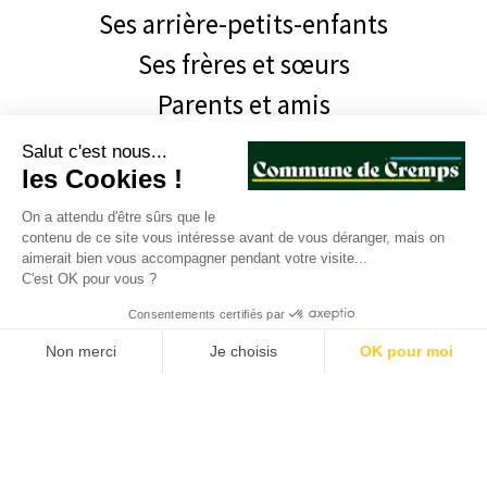
Ses arrière-petits-enfants
Ses frères et sœurs
Parents et amis
ont la tristesse de vous faire part du
Salut c'est nous...
les Cookies !
décès de
On a attendu d'être sûrs que le
Monsieur Faustin CONQUET
contenu de ce site vous intéresse avant de vous déranger, mais on
aimerait bien vous accompagner pendant votre visite...
C'est OK pour vous ?
survenu à l’âge de 95 ans.
Consentements certifiés par
La crémation aura lieu au crématorium
Non merci
Je choisis
OK pour moi
de Montauban le samedi 14 janvier
Plateforme de Gestion du Consentement : Personnalisez vos O
Axeptio consent
2023 à 11h15
Notre plateforme vous permet d'adapter et de gérer vos paramètr
(ni fleurs, ni plaques).