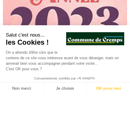
Salut c'est nous...
les Cookies !
On a attendu d'être sûrs que le
Invitation à la cérémonie des vœux
contenu de ce site vous intéresse avant de vous déranger, mais on
aimerait bien vous accompagner pendant votre visite...
2023
C'est OK pour vous ?
Consentements certifiés par
Non merci
Je choisis
OK pour moi
Plateforme de Gestion du Consentement : Personnalisez vos O
Axeptio consent
Notre plateforme vous permet d'adapter et de gérer vos paramètr