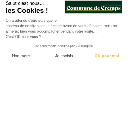
Salut c'est nous...
les Cookies !
On a attendu d'être sûrs que le
contenu de ce site vous intéresse avant de vous déranger, mais on
aimerait bien vous accompagner pendant votre visite...
C'est OK pour vous ?
Consentements certifiés par
Non merci
Je choisis
OK pour moi
Plateforme de Gestion du Consentement : Personnalisez vos O
Axeptio consent
Notre plateforme vous permet d'adapter et de gérer vos paramètr