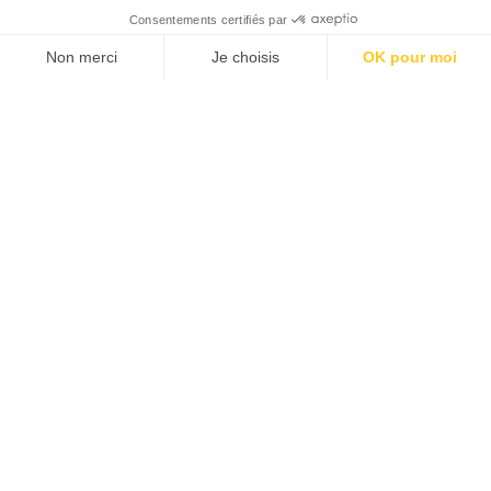
Consentements certifiés par
Non merci
Je choisis
OK pour moi
Plateforme de Gestion du Consentement : Personnalisez vos O
Axeptio consent
Notre plateforme vous permet d'adapter et de gérer vos paramètr