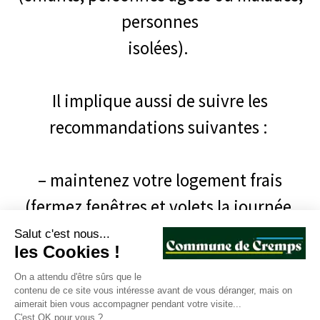
personnes
isolées).
Il implique aussi de suivre les
recommandations suivantes :
– maintenez votre logement frais
(fermez fenêtres et volets la journée,
ouvrez-les le soir et la nuit s’il fait plus
Salut c'est nous...
les Cookies !
frais) ;
On a attendu d'être sûrs que le
contenu de ce site vous intéresse avant de vous déranger, mais on
aimerait bien vous accompagner pendant votre visite...
– buvez régulièrement et
C'est OK pour vous ?