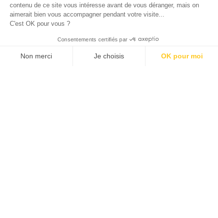
contenu de ce site vous intéresse avant de vous déranger, mais on
aimerait bien vous accompagner pendant votre visite...
C'est OK pour vous ?
Consentements certifiés par
Non merci
Je choisis
OK pour moi
Plateforme de Gestion du Consentement : Personnalisez vos O
Axeptio consent
Notre plateforme vous permet d'adapter et de gérer vos paramètr