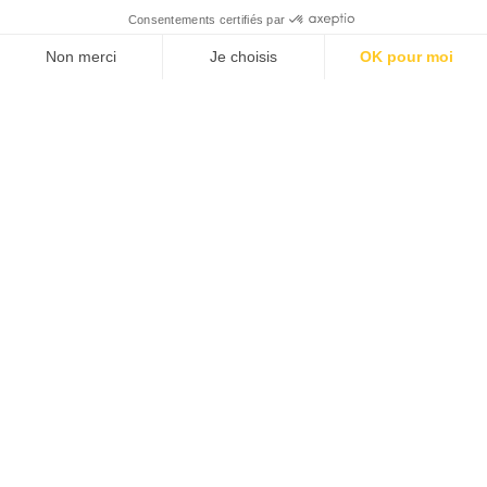
Consentements certifiés par
Non merci
Je choisis
OK pour moi
Plateforme de Gestion du Consentement : Personnalisez vos O
Axeptio consent
Notre plateforme vous permet d'adapter et de gérer vos paramètr