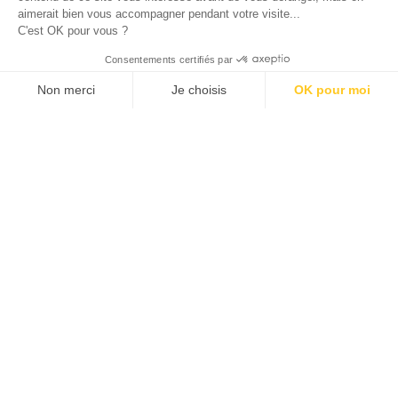
aimerait bien vous accompagner pendant votre visite...
C'est OK pour vous ?
Consentements certifiés par
Non merci
Je choisis
OK pour moi
Plateforme de Gestion du Consentement : Personnalisez vos O
Axeptio consent
Notre plateforme vous permet d'adapter et de gérer vos paramètr