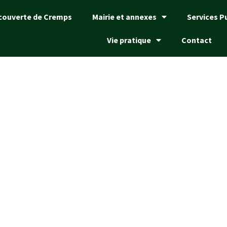
couverte de Cremps
Mairie et annexes
Services P
Vie pratique
Contact