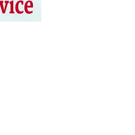
s réglementations. Personnalisez vos préférences pour contrôler