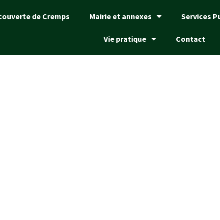
couverte de Cremps
Mairie et annexes
Services P
Vie pratique
Contact