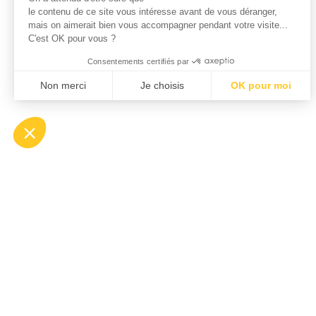
le contenu de ce site vous intéresse avant de vous déranger,
mais on aimerait bien vous accompagner pendant votre visite...
C'est OK pour vous ?
Consentements certifiés par
Non merci
Je choisis
OK pour moi
Plateforme de Gestion du Consentement : Personnalisez vo
Axeptio consent
Notre plateforme vous permet d'adapter et de gérer vos param