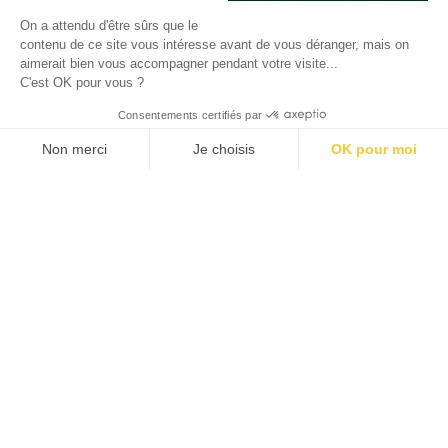
On a attendu d'être sûrs que le
contenu de ce site vous intéresse avant de vous déranger, mais on
aimerait bien vous accompagner pendant votre visite...
C'est OK pour vous ?
Consentements certifiés par
Non merci
Je choisis
OK pour moi
Plateforme de Gestion du Consentement : Personnalisez vos O
Axeptio consent
Notre plateforme vous permet d'adapter et de gérer vos paramètr