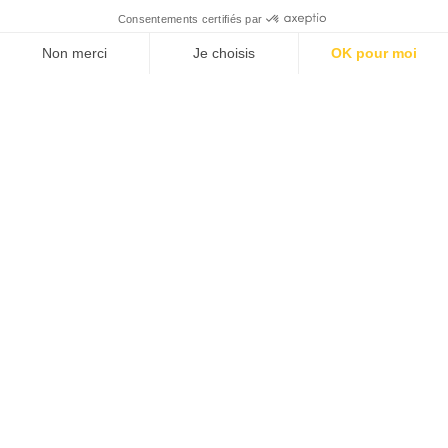
Consentements certifiés par
Non merci
Je choisis
OK pour moi
Plateforme de Gestion du Consentement : Personnalisez vos O
Axeptio consent
Notre plateforme vous permet d'adapter et de gérer vos paramètr