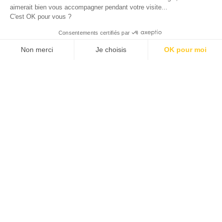
aimerait bien vous accompagner pendant votre visite...
C'est OK pour vous ?
Consentements certifiés par
Non merci
Je choisis
OK pour moi
Plateforme de Gestion du Consentement : Personnalisez vos O
Axeptio consent
Notre plateforme vous permet d'adapter et de gérer vos paramètr